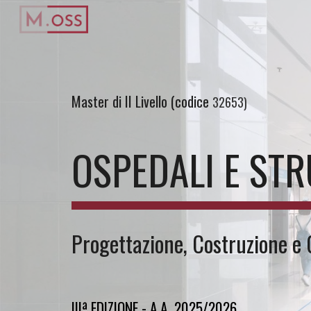
Sk
Master di II Livello (codice
32653)
O
SPEDALI E ST
Progettazione, Costruzione e 
IIIª EDIZIONE
-
A.A. 202
5
/202
6